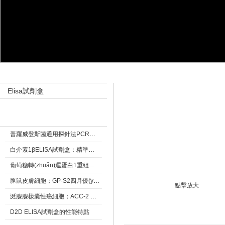
產(chǎn)品目錄 Product catalog
產(chǎn)品展示 Products
Elisa試劑盒
新聞資訊 New
普羅威登斯菌通用探針法PCR熒光定量試劑盒五一優(yōu)惠活動
白介素1βELISA試劑盒：精準檢測炎癥標志物的關(guān)鍵工具
葡萄糖轉(zhuǎn)運蛋白1重組兔單抗四月中旭優(yōu)惠
豚鼠皮膚細胞；GP-S2四月優(yōu)惠活動
點擊放大
涎腺腺樣囊性癌細胞；ACC-2 細胞株類特惠價格
D2D ELISA試劑盒的性能特點