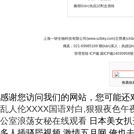
酶聯(lián)免疫試劑盒價格
網(wǎng)站首頁
|
關(guān)于我們
|
產(chǎn)品展示
|
上海一研生物科技有限公司(www.szlbky.com)主營產(chǎn
傳真：021-69985169 聯(lián)系人：吳經
管理登陸
ICP備:
滬ICP備14030958號
推薦收藏
感谢您访问我们的网站，您可能还
乱人伦XXXX国语对白,狠狠夜色午
公室浪荡女秘在线观看
日本美女扒开逼逼让你操 国内精品自在自线在免费 多人插骚屄视频 激情五月网,俺也去淫淫 亚洲色av天天天天天天 办公室浪荡女秘在线观看 欧美美女的鸡巴被操精液 久久人妻视频3乱一二区 色婷婷精品久久久久久久 野花社区视频www官网 一区二区三区成人色影院 一区二区三区国产中文字幕 97超碰人人做人人爱欧美 干小姐视频网站 国产亚洲欧美色综合你懂的 国产精品久久久免费观看 把逼水操出来吃 四川妹子操BBw操BB 清纯美女被三个黑人伦爆 国产欧美在线一区二区三 国产精品爽爽久久久表情 四十如虎的丰满熟妇啪啪 男人和女人毛片免费真人 超碰大香蕉免费在线观看 真实的男女日皮全黄视频 中文字幕一区三区在线播放 大肉帮小穴视频 久久久噜噜噜久久久中文 波多野结衣无删减无打码 久久久久久久精品免费看 黄色强奸美女视频在线看 插嫩疼她喊软粉摸的视频 2020精品一区二区三区 AV大鸡巴在线 星空传媒av资源共享站 丝袜 亚洲 另类 欧美 久久乐国产综合亚洲精品 日本欧美一区二区三区免费 丁香五月天网站 亚洲无人区电影在线观看 操入你的小sao逼AV 小小特级黄色视频免费看 国产盗摄国产盗摄视频在线 波多野结衣无删减无打码 国产馆按摩A∨在线播放 美国夜色男女日老女人比 中文字幕的日韩爱情电影 免费观看操小逼 光棍影院一区二区三区四 操入你的小sao逼AV 男女日逼短视频软件下载 丁香五月天网站 伊人久久大线蕉香港三级 37p粉嫩大胆色噜噜噜 国产精品啪啪啪免费观看 女人大浪逼操女人小嫩逼 377p欧美日本大胆噜噜 女生张开腿给男生捅视频 欧美日韩第一页 亚洲成女人图区一区二区 人禽交欧美网站2020 亚洲成av一区二区三区 91网站嗯嗯啊啊啪啪啪 黑人操空姐的大阴道视频 亚洲欧美日韩国产精品一区 国产精品久久99简爱亚洲 久久久久久久久久久网站 久久综合日韩精品色亚洲 欧美美女操逼逼破处大全 国产成人第一页在线视频 大香蕉视频这里只有精品 国产愉拍自愉免费第1页 欧美日韩第一页 五十路六十路七十路熟妇 免费看无码片A 亲近怀孕乱子伦免费视频 日韩精品欧美在线视频在线 淫叫大鸡巴束缚挣扎视频 小骚货水真多操死你视频 亚洲另类图片小说综合网 日本一区二区三区欧美激情 亚洲国产婷婷六月丁香伊 大鸡巴好棒骚穴想要视频 蜜臀avxxx在线播放 亚洲欧美综合精品app 亚洲丰满少妇xxxxx 女人大浪逼操女人小嫩逼 AV黄片国产一级在线看 91九色蝌蚪窝 帅哥男女操网站 嗯～啊～被弄到高潮视频 亚洲欧美日本在线观看视频 国产无遮挡又爽免费视频 亚州**色毛片免费观看 一本大道在线道 日逼操死你av 久久精品国产波多野结衣 白丝丝袜美美女被躁AV 日本不卡色视频在线观看 白白色免费视频 拔丝袜网址丢了 久久99精品综合国产女同 精品国产亚洲一区二区三区 久久久精品亚洲白浆无码 日本禁区一区二区三区四区 成 人 色综合 综合网站 大鸡巴操B网站 国内91三级片 免费看操逼黄片 青娱乐在线经典 日韩成人性视频在线观看 久久久久精品人妻al黑 屄高潮视频小妹 2020亚洲欧美天堂网 亚洲男人av天堂男人社区 日本免费一区久久人人澡 吃胸揉胸膜下刺激的视频 任我爽精品视频在线播放 操五十岁女人操视频看看 日逼操死你av 欧美人妻免费看一区二区 好大好硬好粗好深的视频 营口地区92号汽油价格 老妇女内射国语对白九色 日韩欧美午夜福利在线观看 死人操逼女人操 久久噜国产精品拍拍拍拍 国产欧美日韩久久综合精品 亚洲国产一区二区三区久久 日韩国产一区二区麻豆欧美 美女被操逼黄色网站觀看 亚洲乱码中文字幕在线观看 日韩高清不卡免费一区二区 1000部精品久久久久久 中国男生操美丽御姐鸡巴 激情综合网 黄色成人网 男人日女人逼视频和图片 操逼大鸡巴操逼操进逼里 高清性三级交视频在线观看 亚洲精久久一区二区三区 爆操美女的软件在线观看 日操小美女的骚逼 视频 69色视频日韩在线视频 99精品中文字幕久久久 国产精品欧美日韩区二区 久久婷综合五月天啪网夜 操美女小逼视频 夜雨直播nba 就去色自拍偷拍亚洲色图 男人草女人资源电影免费 美利坚合众国 亚洲色图 爱鲁鲁在线视频免费观看 在线一区二区三区高清视频 免费观看操小逼 欧美特黄一级片久久久久 宅宅少妇无码 黄色一级视频网 亚洲中文字幕无码手机版 国产成人无码a区在线观 艳妇乳肉豪妇荡乳XXX 黄色伦理片一区二区三区 无码成a∧人片在线播放 一区二区三区四自拍偷拍 久久久高清一区二区三区 色哟哟网站在线免费观看 H精品视频在线观看不卡 日本久久综合久久鬼色g 日韩高清在线一区二区三区 性爱a片高清无码免费看 超碰香蕉人人网99精品 日本三级限岛国在线观看 狠狠的干性视频 色av一区二区三区四区 大鸡巴操屄黄片 很污很黄的网站在线观看 免费摸男生的ww的视频 大鸡吧操逼软件 在线视频高清屄屄屄屄屄 在线播放免费黄片亚洲区 一级欧美黄片欧美一级黄片 色老板在线精品免费视频 东北老熟妇啪啪露脸视频 999精品成人无码视频 天天干天天操天天爽av 看国产大鸡巴操美女骚逼 久久亚洲国产成人精品小说 好好热精品视频在线观看 亚洲一区二区精品线观看 国产9999久久久久久久 高跟翘臀老师后进式视频 亚洲天堂免费在线观看色 国产 日韩 欧美 三级 欧美精品欧美一区二区少 操逼视频123 日本欧美国产污黄在线观看 大鸡吧操逼逼逼 黑人furry暴操尻逼 爽?好大?快?深点自慰 狠狠干高清成人二区三区 在线免费观看日本中文字幕 男人日女人逼视频和图片 内射中出日韩高清在线播放 自拍偷拍 视频一区二区 97碰久日韩视频在线观看 AV天堂一区二区gay 自拍偷拍亚洲激情欧美激情 久久久2019中文字幕 久久免费视亚洲无码视频 国产呦系列在线观看免费 国产一级农村尻