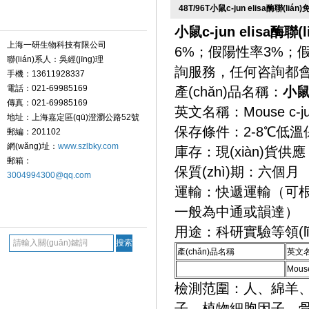
48T/96T小鼠c-jun elisa酶聯(li
聯(lián)系我們 Contact
小鼠c-jun elisa酶
上海一研生物科技有限公司
6%；假陽性率3
聯(lián)系人：吳經(jīng)理
詢服務，任何咨詢都會細
手機：13611928337
電話：021-69985169
產(chǎn)品名稱：
小鼠
傳真：021-69985169
英文名稱：Mouse c-jun
地址：上海嘉定區(qū)澄瀏公路52號
保存條件：2-8℃低溫
郵編：201102
網(wǎng)址：
www.szlbky.com
庫存：現(xiàn)貨供應
郵箱：
保質(zhì)期：六個月
3004994300@qq.com
運輸：快遞運輸（可根據(
一般為中通或韻達）
搜索 Search
用途：科研實驗等領(lǐ
產(chǎn)品名稱
英文
Mouse
檢測范圍：人、綿羊、
子、植物細胞因子