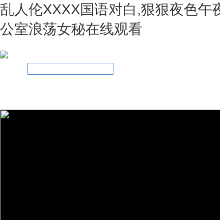
乱人伦XXXX国语对白,狠狠夜色午
公室浪荡女秘在线观看
網(wǎng)站首頁
關(guān)于我們
新聞資訊
產(chǎn)品展示