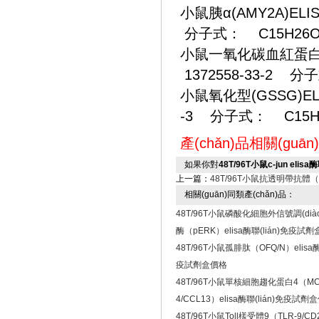
小鼠胰α(AMY2A)ELISA
分子式： C15H26O
小鼠一氧化碳血紅蛋白(HbC
1372558-33-2 
小鼠氧化型(GSSG)ELISA
-3 分子式： C15H
產(chǎn)品相關(guā
如果你對
48T/96T小鼠c-jun eli
上一篇：
48T/96T小鼠抗透明帶抗體（a
相關(guān)同類產(chǎn)品：
48T/96T小鼠磷酸化細胞外信號調(diào)
酶（pERK）elisa酶聯(lián)免疫試
48T/96T小鼠孤腓肽（OFQ/N）elisa酶
疫試劑盒價格
48T/96T小鼠單核細胞趨化蛋白4（MC
4/CCL13）elisa酶聯(lián)免疫試劑
48T/96T小鼠Toll樣受體9（TLR-9/CD2