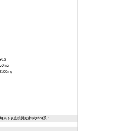
9
1g
50mg
9
100mg
，填寫下表直接與廠家聯(lián)系：