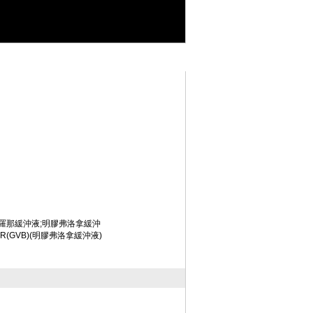
化試劑
>>
緩沖劑類
>>Gelatin Veronal Buffer (GVB)
羅那緩沖液;明膠弗洛拿緩沖
FER(GVB)(明膠弗洛拿緩沖液)