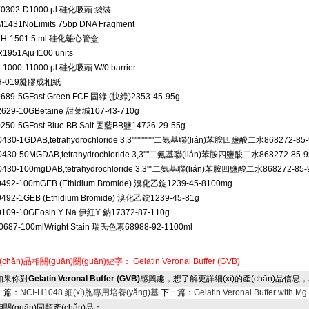
X0302-D
1000 μl 硅化吸頭 袋裝
M1431
NoLimits 75bp DNA Fragment
LH-150
1.5 ml 硅化離心管盒
R1951
Aju I
100 units
-1000-1
1000 μl 硅化吸頭 W/0 barrier
H-019
凝膠成相紙
0689-5G
Fast Green FCF 固綠 (快綠)
2353-45-9
5g
2629-10G
Betaine 甜菜堿
107-43-7
10g
0250-5G
Fast Blue BB Salt 固藍BB鹽
14726-29-5
5g
0430-1G
DAB,tetrahydrochloride 3,3''''''''''''''''二氨基聯(lián)苯胺四鹽酸二水
868272-85-
0430-50MG
DAB,tetrahydrochloride 3,3''''二氨基聯(lián)苯胺四鹽酸二水
868272-85-9
0430-100mg
DAB,tetrahydrochloride 3,3''''二氨基聯(lián)苯胺四鹽酸二水
868272-85-
0492-100mG
EB (Ethidium Bromide) 溴化乙錠
1239-45-8
100mg
0492-1G
EB (Ethidium Bromide) 溴化乙錠
1239-45-8
1g
0109-10G
Eosin Y Na 伊紅Y 鈉
17372-87-1
10g
0687-100ml
Wright Stain 瑞氏色素
68988-92-1
100ml
(chǎn)品相關(guān)關(guān)鍵字：
Gelatin Veronal Buffer (GVB)
果你對
Gelatin Veronal Buffer (GVB)
感興趣，想了解更詳細(xì)的產(chǎn)品信息
一篇：
NCI-H1048 細(xì)胞專用培養(yǎng)基
下一篇：
Gelatin Veronal Buffer with Mg
(guān)同類產(chǎn)品：