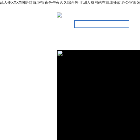
乱人伦XXXX国语对白,狠狠夜色午夜久久综合热,亚洲人成网站在线线播放,办公室浪
網(wǎng)站首頁
關(guān)于我們
新