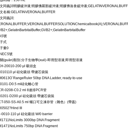
(guī)格：250 mL
文同義詞明膠緩沖液;明膠佛羅那緩沖液;明膠弗洛拿緩沖液;GELATINVERONALBUFFE
文名稱:GELATINVERONALBUFFER
文同義詞:
ERONALBUFFER;VERONALBUFFERSOLUTIONChemicalbook(A);VERONALBUFF
B2+;GelatinBarbitalBuffer,GVB2+;GelatinBarbitalBuffer
AS號
子式
子量0
INECS號
關(guān)類別:分子生物學(xué)-即用型溶液;即用型溶液
XH-200
10-200 μl 吸頭盒
X0101
10 μl 硅化吸頭 帶濾芯袋裝
M0613
O`RangeRuler 50bp DNA Ladder, ready-to-use
L0101-D
0.5 ml硅化離心管
CR-0208-C
0.2 ml 8連排PCR管
X0201-D
200 μl 硅化吸頭 帶濾芯袋裝
CT-050-SS-A
0.5 ml 螺口可立凍存管（雜色）(帶蓋)
R0502
?Hind III
-0010-1
10 μl 硅化吸頭 W/0 barrier
M1711
NoLimits 3000bp DNA Fragment
M1471
NoLimits 750bp DNA Fragment