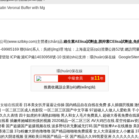
atin Veronal Buffer with Mg
)于我們
|
產(chǎn)品展示
|
新聞中心
|
技術(shù)文章
|
視頻中心
|
應(
ww.szlbky.com)主營產(chǎn)品:
維生素AElisa試劑盒,胱抑素CElisa試劑盒,免
-69985169 聯(lián)系人：吳經(jīng)理 地址：上海嘉定區(qū)澄瀏公路52號 總訪問
理登陸
ICP備:
滬ICP備14030958號-10
技術(shù)支持：環(huán)保在線
GoogleSite
環(huán)保在線
11
中級會員
第
年
推薦收藏該企業(yè)網(wǎng)站
荡女秘在线观看
日本美女扒开逼逼让你操 国内精品自在自线在免费 多人插骚屄视频 激情五月网,俺也去淫淫 亚洲色av天天天天天天 办公室浪荡女秘在线观看 欧美美女的鸡巴被操精液 久久人妻视频3乱一二区 色婷婷精品久久久久久久 野花社区视频www官网 一区二区三区成人色影院 一区二区三区国产中文字幕 97超碰人人做人人爱欧美 干小姐视频网站 国产亚洲欧美色综合你懂的 国产精品久久久免费观看 把逼水操出来吃 四川妹子操BBw操BB 清纯美女被三个黑人伦爆 国产欧美在线一区二区三 国产精品爽爽久久久表情 四十如虎的丰满熟妇啪啪 男人和女人毛片免费真人 超碰大香蕉免费在线观看 真实的男女日皮全黄视频 中文字幕一区三区在线播放 大肉帮小穴视频 久久久噜噜噜久久久中文 波多野结衣无删减无打码 久久久久久久精品免费看 黄色强奸美女视频在线看 插嫩疼她喊软粉摸的视频 2020精品一区二区三区 AV大鸡巴在线 星空传媒av资源共享站 丝袜 亚洲 另类 欧美 久久乐国产综合亚洲精品 日本欧美一区二区三区免费 丁香五月天网站 亚洲无人区电影在线观看 操入你的小sao逼AV 小小特级黄色视频免费看 国产盗摄国产盗摄视频在线 波多野结衣无删减无打码 国产馆按摩A∨在线播放 美国夜色男女日老女人比 中文字幕的日韩爱情电影 免费观看操小逼 光棍影院一区二区三区四 操入你的小sao逼AV 男女日逼短视频软件下载 丁香五月天网站 伊人久久大线蕉香港三级 37p粉嫩大胆色噜噜噜 国产精品啪啪啪免费观看 女人大浪逼操女人小嫩逼 377p欧美日本大胆噜噜 女生张开腿给男生捅视频 欧美日韩第一页 亚洲成女人图区一区二区 人禽交欧美网站2020 亚洲成av一区二区三区 91网站嗯嗯啊啊啪啪啪 黑人操空姐的大阴道视频 亚洲欧美日韩国产精品一区 国产精品久久99简爱亚洲 久久久久久久久久久网站 久久综合日韩精品色亚洲 欧美美女操逼逼破处大全 国产成人第一页在线视频 大香蕉视频这里只有精品 国产愉拍自愉免费第1页 欧美日韩第一页 五十路六十路七十路熟妇 免费看无码片A 亲近怀孕乱子伦免费视频 日韩精品欧美在线视频在线 淫叫大鸡巴束缚挣扎视频 小骚货水真多操死你视频 亚洲另类图片小说综合网 日本一区二区三区欧美激情 亚洲国产婷婷六月丁香伊 大鸡巴好棒骚穴想要视频 蜜臀avxxx在线播放 亚洲欧美综合精品app 亚洲丰满少妇xxxxx 女人大浪逼操女人小嫩逼 AV黄片国产一级在线看 91九色蝌蚪窝 帅哥男女操网站 嗯～啊～被弄到高潮视频 亚洲欧美日本在线观看视频 国产无遮挡又爽免费视频 亚州**色毛片免费观看 一本大道在线道 日逼操死你av 久久精品国产波多野结衣 白丝丝袜美美女被躁AV 日本不卡色视频在线观看 白白色免费视频 拔丝袜网址丢了 久久99精品综合国产女同 精品国产亚洲一区二区三区 久久久精品亚洲白浆无码 日本禁区一区二区三区四区 成 人 色综合 综合网站 大鸡巴操B网站 国内91三级片 免费看操逼黄片 青娱乐在线经典 日韩成人性视频在线观看 久久久久精品人妻al黑 屄高潮视频小妹 2020亚洲欧美天堂网 亚洲男人av天堂男人社区 日本免费一区久久人人澡 吃胸揉胸膜下刺激的视频 任我爽精品视频在线播放 操五十岁女人操视频看看 日逼操死你av 欧美人妻免费看一区二区 好大好硬好粗好深的视频 营口地区92号汽油价格 老妇女内射国语对白九色 日韩欧美午夜福利在线观看 死人操逼女人操 久久噜国产精品拍拍拍拍 国产欧美日韩久久综合精品 亚洲国产一区二区三区久久 日韩国产一区二区麻豆欧美 美女被操逼黄色网站觀看 亚洲乱码中文字幕在线观看 日韩高清不卡免费一区二区 1000部精品久久久久久 中国男生操美丽御姐鸡巴 激情综合网 黄色成人网 男人日女人逼视频和图片 操逼大鸡巴操逼操进逼里 高清性三级交视频在线观看 亚洲精久久一区二区三区 爆操美女的软件在线观看 日操小美女的骚逼 视频 69色视频日韩在线视频 99精品中文字幕久久久 国产精品欧美日韩区二区 久久婷综合五月天啪网夜 操美女小逼视频 夜雨直播nba 就去色自拍偷拍亚洲色图 男人草女人资源电影免费 美利坚合众国 亚洲色图 爱鲁鲁在线视频免费观看 在线一区二区三区高清视频 免费观看操小逼 欧美特黄一级片久久久久 宅宅少妇无码 黄色一级视频网 亚洲中文字幕无码手机版 国产成人无码a区在线观 艳妇乳肉豪妇荡乳XXX 黄色伦理片一区二区三区 无码成a∧人片在线播放 一区二区三区四自拍偷拍 久久久高清一区二区三区 色哟哟网站在线免费观看 H精品视频在线观看不卡 日本久久综合久久鬼色g 日韩高清在线一区二区三区 性爱a片高清无码免费看 超碰香蕉人人网99精品 日本三级限岛国在线观看 狠狠的干性视频 色av一区二区三区四区 大鸡巴操屄黄片 很污很黄的网站在线观看 免费摸男生的ww的视频 大鸡吧操逼软件 在线视频高清屄屄屄屄屄 在线播放免费黄片亚洲区 一级欧美黄片欧美一级黄片 色老板在线精品免费视频 东北老熟妇啪啪露脸视频 999精品成人无码视频 天天干天天操天天爽av 看国产大鸡巴操美女骚逼 久久亚洲国产成人精品小说 好好热精品视频在线观看 亚洲一区二区精品线观看 国产9999久久久久久久 高跟翘臀老师后进式视频 亚洲天堂免费在线观看色 国产 日韩 欧美 三级 欧美精品欧美一区二区少 操逼视频123 日本欧美国产污黄在线观看 大鸡吧操逼逼逼 黑人furry暴操尻逼 爽?好大?快?深点自慰 狠狠干高清成人二区三区 在线免费观看日本中文字幕 男人日女人逼视频和图片 内射中出日韩高清在线播放 自拍偷拍 视频一区二区 97碰久日韩视频在线观看 AV天堂一区二区gay 自拍偷拍亚洲激情欧美激情 久久久2019中文字幕 久久免费视亚洲无码视频 国产呦系列在线观看免费 国产一级农村尻女人的妣 久久久日韩成人精品电影 一本高清欧美一区二区三区 免费男女日比网 重庆南岸南岸区 日无码中文字幕在线观看 人与禽的18免费a视频 亚洲成在线观看天堂无码 小泽玛利亚作品在线观看 免费摸男生的ww的视频 啊灬啊灬高潮来了…视频 日本亚欧热亚洲乱色视频 中国老太婆BB无套内射 美女被操高潮了 久久久久久之久久久久久 中国农村熟妇XXXXX 操逼激情sm网站黄鸡巴 91网站嗯嗯啊啊啪啪啪 中文字幕亚洲字幕一区二区 国产欧美日韩久久综合精品 蜜臀av一区二区三区久久 男人把昆吧放女人屁股里 好吊操视频精品 两根大鸡吧日骚逼逼视频 大鸡巴mmmm免费视频 日本乱子伦一区二区三区 色av一区二区三区四区 小鸡插逼电影福利免费。 啪啪啪真人国产精品无遮挡 北野のぞみ496在线精品 日本视频中文字幕色小姐 大鸡巴 操出水在线观看 久久精品123 久久久久久久久免费看少妇 亚洲午夜囯产精品中文字 亚洲精品老司机在线观看 欧美潮喷在线 亚洲激情一区二区在线观看 亚洲国产成人精品日韩18 一级欧美黄片欧美一级黄片 大鸡吧在线视频免费观看 大鸡吧干女人的优物视频 精品三级片在线免费观看 欧美午夜精品一区二区三 美国夜色男女日老女人比 99久久精品费精品蜜臀 国产啪在线91 爱靠逼骚逼视频 久久久精品成人免费视频 久久久久99精品成人品 精品国产日韩欧美一区二区 国产精品第二页在线播放 日美女的大鸡吧 少妇和邻居做不戴套视频 欧美午夜A级限制福利片 大鸡巴狂插骚逼黑丝熟女 无码成a∧人片在线播放 日韩国产精品欧美一区灰 中文字幕十乱码中文字幕 aaaaaaa黑人欧美 国产360激情盗摄全集 91av国产精品你懂的 女人爽到高潮的免费视频 夜夜福利一区二区三区av 精品一区二区三区少妇美臀 一本大道高清本中文字幕 久久久久久久久极品99 国产精品乱码99999 奶真大水真多小荡货视频 风骚少妇伊人网在线观看 东北肥逼逼性网 色婷婷视频一区二区三区 男人与女人性恔配视免费 天天操天天爽夜夜操夜夜爽 小骚货水真多操死你视频 男人鸡辱女人鸡啊啊啊啊 欧美最猛黑人边吃奶边操 帅哥操用力射学生妹美胸 人人人妻人人爽欧美一区 亚洲国产精品久久男人天堂 av岛国片在线免费播放 老熟女原味一区二区三区 视频久re精品在线观看 亚洲女人被黑人巨大进入 中文字幕人成人乱码亚洲 高潮毛片在线无遮挡毛片 97色97在线视频免费 天天爽夜夜爽精品视频一 男人和女人午夜日皮视频 大鸡疤插进小穴在线观看 美女被鸡巴草小穴黄视频 97超碰人人爽人人少妇 亚洲一区二区三区日韩精品 日韩 欧美 亚洲 高清 嗯啊好棒好粗啊黄色视频 欧美日韩一卡二卡三乱码 天天综合网永久入口红桃 东北老熟妇啪啪露脸视频 美女被操留白浆 果冻传媒和天美传媒精品 欧美 women 肏逼 爱爱日本大几巴 摸添揉捏胸还添下面视频 美女和男人骚逼软件逼逼 国产成人午夜福利av在线 办公室性高爱潮视频韩国 青青青国产精品一区二区 国产无遮挡免费视频免费 欧美肥妇白妇白乳大鸡巴 欧美 日韩 国产 东京热 成年人免费av在线播放 被老外添嫩苞添高潮np 91扒开骚逼被大鸡八操 小骚货水真多操死你视频 AV天堂一区二区gay 帅哥操用力射学生妹美胸 色哟哟网站在线免费观看 99久久精品费精品蜜臀 大鸡巴天天操嫩穴的网站 丰满阴户逼视频 欧洲色综合天天在线影院 18禁真人抽搐一进一出 精品免费久久久久久久久 中文乱码字幕一区二区三区 亚洲一区二区三区日韩精品 日韩精品一区二区三区不卡 插美女老师阴道在线马同 把美女日到高潮喷水视频 午夜欧美成人久久久久久 美女插逼逼网站 美女被大鸡巴操逼的网站 欧美人午夜免费视频全部 一女被两根凶猛挺进视频 蜜臀avxxx在线播放 狂草草激情视频 激情五月综合色婷婷综合 欧美一区二区三区在线电影 久久久久久全国免费观看 selao久久国产精品 中文字幕乱码二线三线区别 蝌蚪窝自拍网站 国产精品视频男人的天堂 玩弄非洲黑人肥女的屄？ 日韩亚洲欧美中文在线电影 大鸡吧操逼逼逼 一区二区三区四自拍偷拍 日本三级香港三级乳网址 6080在线手机在线观看 欧美日本亚洲韩国一区二区 白丝内射www 肉棒插女人骚穴视频网站 国产福利91精品一区二区 伊人亚洲综合网色av另类 男生用阴茎插进美女的胸 激情综合网 黄色成人网 中文人妻无码一区二区三 黑料正能量和黑料不打烊 免费在线观看午夜福利视频 肏美女黑毛大白屄屄视频 美女裸体被c逼白水乱流 国产主播在线播放xxx 大学生A级毛片免费视频 大男人大鸡巴日逼逼视频 夜夜艹逼插女人吃大几巴 国产午夜人做人免费视频 亚洲午夜国产激情福利网站 大鸡巴插入骚逼射精网站 黄色网站别逼逼啊啊啊啊 男生用jj捅女生的视频 国产精品啪啪啪免费观看 2020亚洲欧美天堂网 大杳蕉伊人欧美一本遒在饯 国内精品小视频在国产线 国产成年无码aⅤ片在线 操大逼网站原创 精品国内自产拍在线视频 色婷婷综合激情综在线播放 91精品国产综合久久久蜜 日本喷奶水中文字幕视频 香蕉频蕉app 日本第一区在线观看视频 久久精品国产亚洲av忘忧 日韩夫妻午夜性生活视频 性感丝袜大长腿人妻视频 逼逼痒不痒 今晚插插你 欧美黄色一级