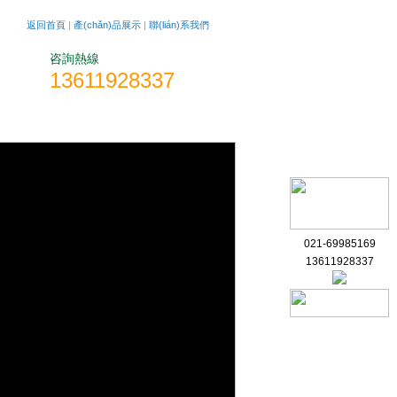
返回首頁
|
產(chǎn)品展示
|
聯(lián)系我們
咨詢熱線
13611928337
)文章
在線留言
聯(lián)系方式
021-69985169
13611928337