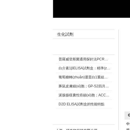
產(chǎn)品目錄 Product catalog
產(ch
生化試劑
新聞資訊 New
普羅威登斯菌通用探針法PCR熒光定量試劑盒五一優(yōu)惠活動
白介素1βELISA試劑盒：精準(zhǔn)檢測炎癥標(biāo)志物的關(guān)鍵工具
葡萄糖轉(zhuǎn)運蛋白1重組兔單抗四月中旭優(yōu)惠
豚鼠皮膚細(xì)胞；GP-S2四月優(yōu)惠活動
涎腺腺樣囊性癌細(xì)胞；ACC-2 細(xì)胞株類特惠價格
D2D ELISA試劑盒的性能特點
G
聯(lián)系我們 Contact
中文