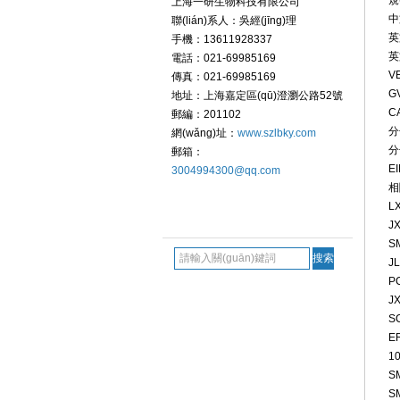
規
上海一研生物科技有限公司
中
聯(lián)系人：吳經(jīng)理
英
手機：13611928337
英
電話：021-69985169
V
傳真：021-69985169
GV
地址：上海嘉定區(qū)澄瀏公路52號
C
郵編：201102
分
網(wǎng)址：
www.szlbky.com
分
郵箱：
E
3004994300@qq.com
相
L
搜索 Search
J
S
J
P
J
S
E
10
S
S