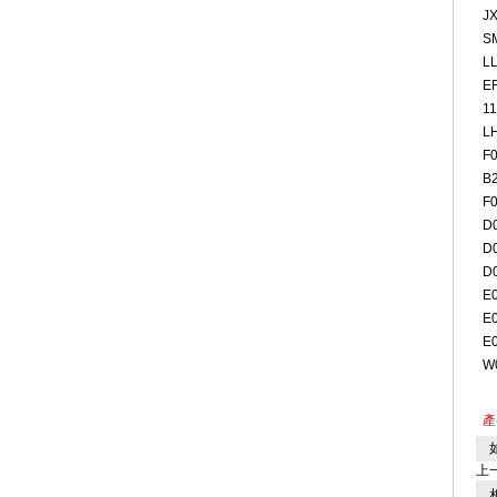
J
S
L
E
11
L
F
B
F
D
D
D
E
E
E
W
產
如
上
相關