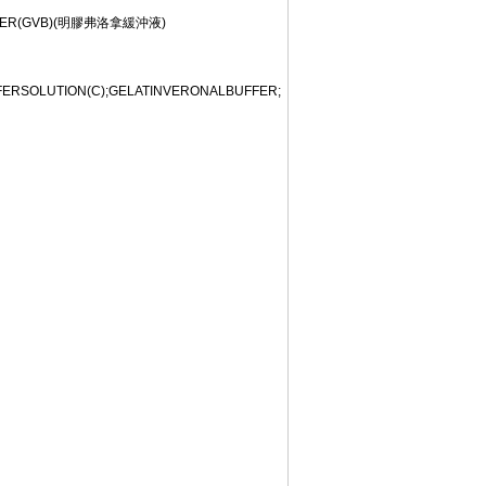
R(GVB)(明膠弗洛拿緩沖液)
ERSOLUTION(C);GELATINVERONALBUFFER;